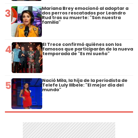
Mariana Brey emocionó al adoptar a
3
dos perros rescatados por Leandro
Rud tras su muerte: "Son nuestra
familia"
El Trece confirmó quiénes son los
4
famosos que participarán de la nueva
temporada de "Es mi sueño"
Nació Mila, la hija de la periodista de
5
Telefe Luly Illbele: "El mejor día del
mundo"