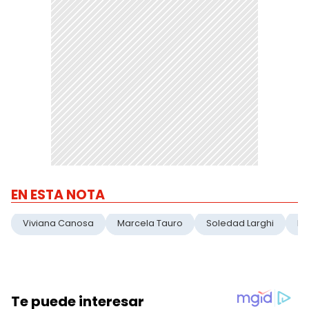
EN ESTA NOTA
Viviana Canosa
Marcela Tauro
Soledad Larghi
In