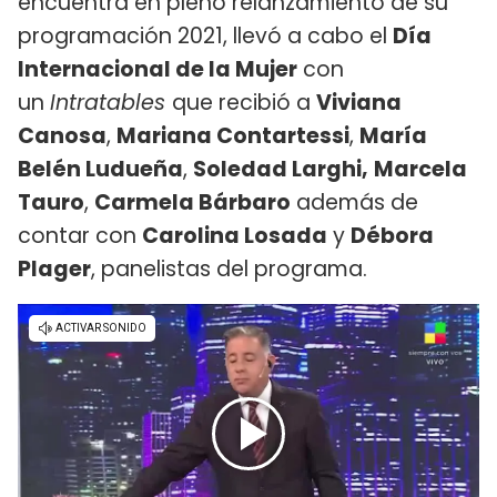
encuentra en pleno relanzamiento de su
programación 2021, llevó a cabo el
Día
Internacional de la Mujer
con
un
Intratables
que recibió a
Viviana
Canosa
,
Mariana Contartessi
,
María
Belén Ludueña
,
Soledad Larghi,
Marcela
Tauro
,
Carmela Bárbaro
además de
contar con
Carolina Losada
y
Débora
Plager
, panelistas del programa.