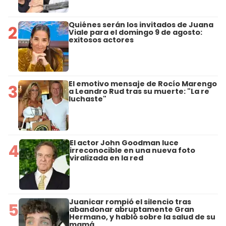
Quiénes serán los invitados de Juana
2
Viale para el domingo 9 de agosto:
exitosos actores
El emotivo mensaje de Rocío Marengo
3
a Leandro Rud tras su muerte: "La re
luchaste"
El actor John Goodman luce
4
irreconocible en una nueva foto
viralizada en la red
Juanicar rompió el silencio tras
5
abandonar abruptamente Gran
Hermano, y habló sobre la salud de su
mamá