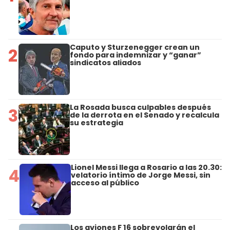
Caputo y Sturzenegger crean un
2
fondo para indemnizar y “ganar”
sindicatos aliados
La Rosada busca culpables después
3
de la derrota en el Senado y recalcula
su estrategia
Lionel Messi llega a Rosario a las 20.30:
4
velatorio íntimo de Jorge Messi, sin
acceso al público
Los aviones F 16 sobrevolarán el