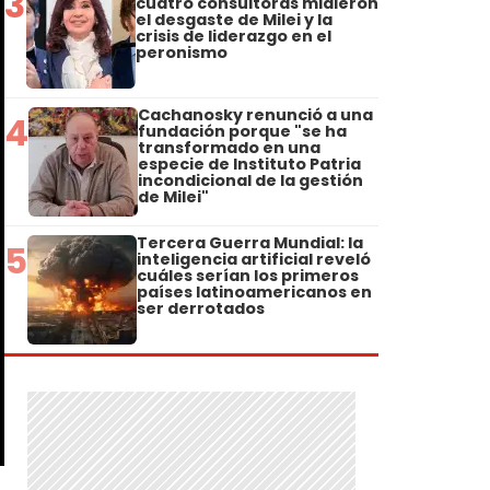
3
cuatro consultoras midieron
el desgaste de Milei y la
crisis de liderazgo en el
peronismo
Cachanosky renunció a una
4
fundación porque "se ha
transformado en una
especie de Instituto Patria
incondicional de la gestión
de Milei"
Tercera Guerra Mundial: la
5
inteligencia artificial reveló
cuáles serían los primeros
países latinoamericanos en
ser derrotados