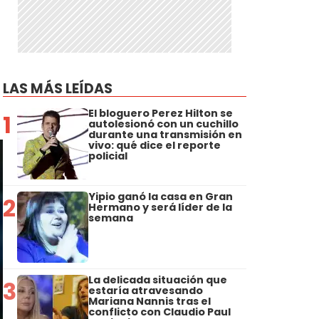
LAS MÁS LEÍDAS
El bloguero Perez Hilton se
1
autolesionó con un cuchillo
durante una transmisión en
vivo: qué dice el reporte
policial
Yipio ganó la casa en Gran
2
Hermano y será líder de la
semana
La delicada situación que
3
estaría atravesando
Mariana Nannis tras el
conflicto con Claudio Paul