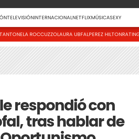
ÓN
TELEVISIÓN
INTERNACIONAL
NETFLIX
MÚSICA
SEXY
T
ANTONELA ROCCUZZO
LAURA UBFAL
PEREZ HILTON
RATIN
 le respondió con
fal, tras hablar de
 "Oportunismo