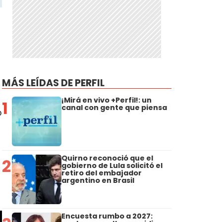
MÁS LEÍDAS DE PERFIL
¡Mirá en vivo +Perfil!: un
1
canal con gente que piensa
ó
Quirno reconoció que el
2
gobierno de Lula solicitó el
retiro del embajador
argentino en Brasil
Encuesta rumbo a 2027: