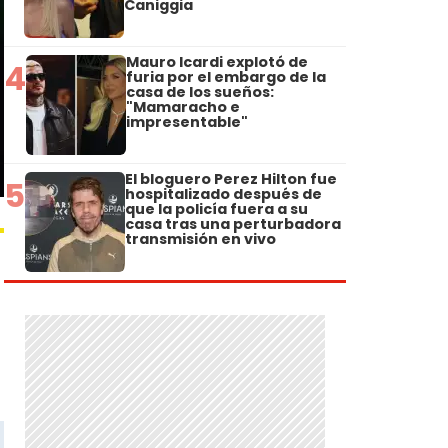
Caniggia
Mauro Icardi explotó de
4
furia por el embargo de la
casa de los sueños:
"Mamaracho e
impresentable"
El bloguero Perez Hilton fue
5
hospitalizado después de
que la policía fuera a su
casa tras una perturbadora
transmisión en vivo