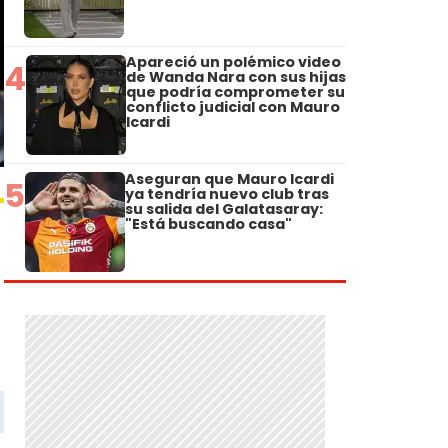
Apareció un polémico video
4
de Wanda Nara con sus hijas
que podría comprometer su
conflicto judicial con Mauro
Icardi
Aseguran que Mauro Icardi
5
ya tendría nuevo club tras
su salida del Galatasaray:
"Está buscando casa"