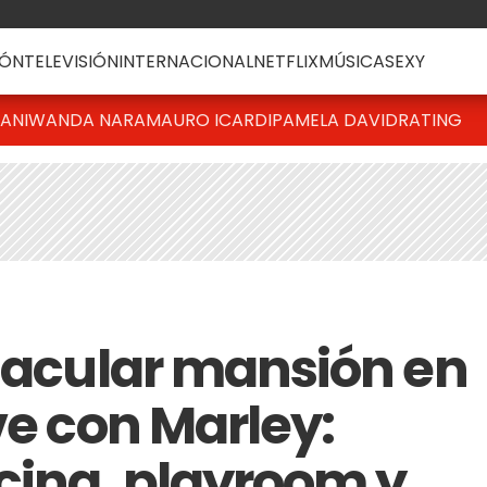
ÓN
TELEVISIÓN
INTERNACIONAL
NETFLIX
MÚSICA
SEXY
IANI
WANDA NARA
MAURO ICARDI
PAMELA DAVID
RATING
ctacular mansión en
ve con Marley:
cina, playroom y