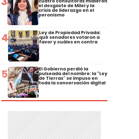
3
cuatro consultoras midieron
el desgaste de Milei y la
crisis de liderazgo en el
peronismo
Ley de Propiedad Privada:
4
qué senadores votaron a
favor y cuáles en contra
El Gobierno perdió la
5
pulseada del nombre: la "Ley
de Tierras" se impuso en
toda la conversación digital