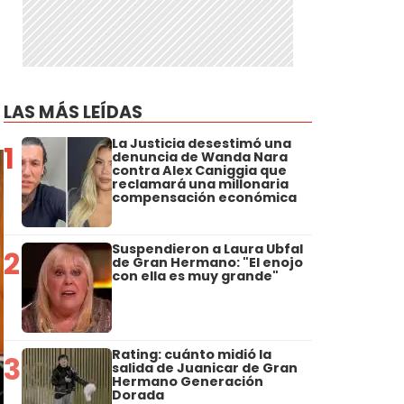
LAS MÁS LEÍDAS
La Justicia desestimó una
1
denuncia de Wanda Nara
contra Alex Caniggia que
reclamará una millonaria
compensación económica
Suspendieron a Laura Ubfal
2
de Gran Hermano: "El enojo
con ella es muy grande"
Rating: cuánto midió la
3
salida de Juanicar de Gran
Hermano Generación
Dorada