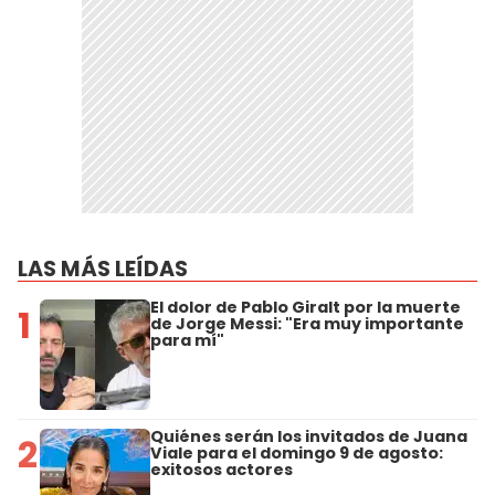
LAS MÁS LEÍDAS
El dolor de Pablo Giralt por la muerte
1
de Jorge Messi: "Era muy importante
para mí"
Quiénes serán los invitados de Juana
2
Viale para el domingo 9 de agosto:
exitosos actores