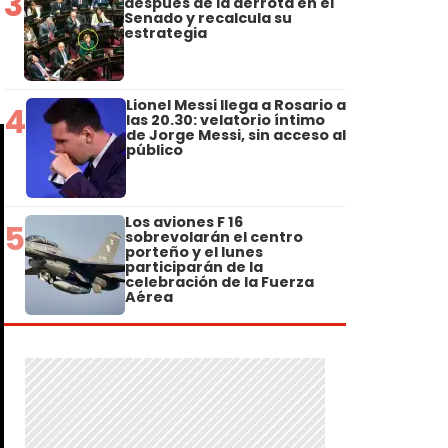
3
después de la derrota en el
Senado y recalcula su
estrategia
Lionel Messi llega a Rosario a
4
las 20.30: velatorio íntimo
de Jorge Messi, sin acceso al
público
Los aviones F 16
5
sobrevolarán el centro
porteño y el lunes
participarán de la
celebración de la Fuerza
Aérea