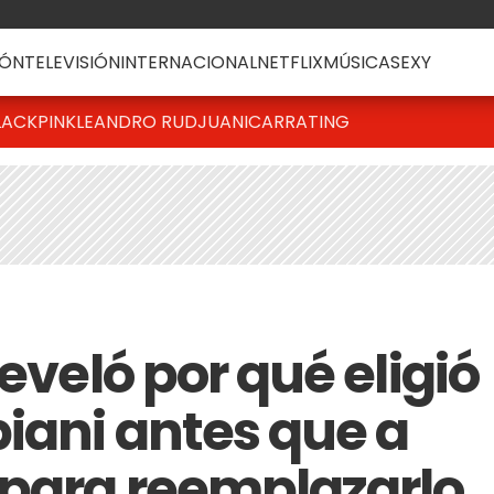
ÓN
TELEVISIÓN
INTERNACIONAL
NETFLIX
MÚSICA
SEXY
LACKPINK
LEANDRO RUD
JUANICAR
RATING
reveló por qué eligió
iani antes que a
 para reemplazarlo