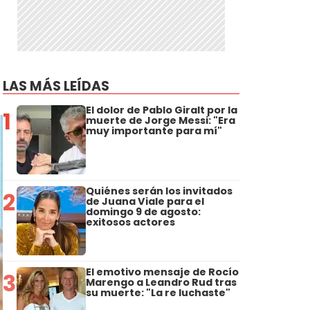
LAS MÁS LEÍDAS
El dolor de Pablo Giralt por la
1
muerte de Jorge Messi: "Era
muy importante para mí"
Quiénes serán los invitados
2
de Juana Viale para el
domingo 9 de agosto:
exitosos actores
El emotivo mensaje de Rocío
3
Marengo a Leandro Rud tras
su muerte: "La re luchaste"