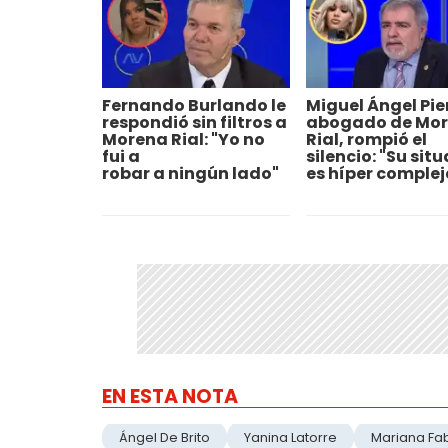
Fernando Burlando le
Miguel Ángel Pierr
respondió sin filtros a
abogado de Mo
Morena Rial: "Yo no
Rial, rompió el
fui a
silencio: "Su sit
robar a ningún lado"
es híper complej
EN ESTA NOTA
Ángel De Brito
Yanina Latorre
Mariana Fa