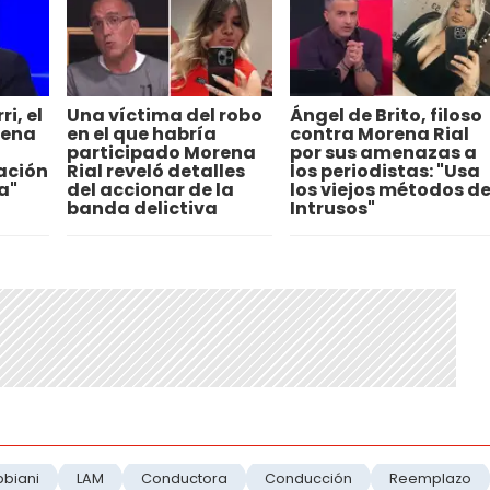
i, el
Una víctima del robo
Ángel de Brito, filoso
rena
en el que habría
contra Morena Rial
participado Morena
por sus amenazas a
uación
Rial reveló detalles
los periodistas: "Usa
a"
del accionar de la
los viejos métodos d
banda delictiva
Intrusos"
bbiani
LAM
Conductora
Conducción
Reemplazo