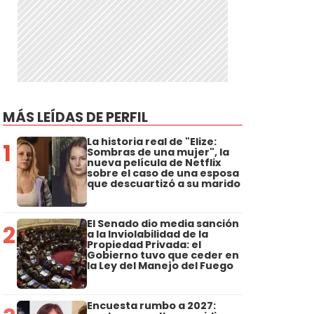
MÁS LEÍDAS DE PERFIL
La historia real de "Elize:
1
Sombras de una mujer", la
nueva película de Netflix
sobre el caso de una esposa
que descuartizó a su marido
El Senado dio media sanción
2
a la Inviolabilidad de la
Propiedad Privada: el
Gobierno tuvo que ceder en
la Ley del Manejo del Fuego
Encuesta rumbo a 2027: