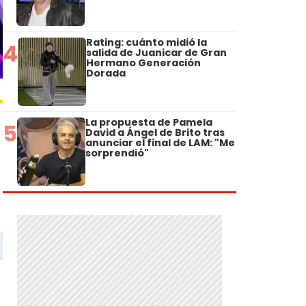
Rating: cuánto midió la
4
salida de Juanicar de Gran
Hermano Generación
Dorada
La propuesta de Pamela
5
David a Ángel de Brito tras
anunciar el final de LAM: "Me
sorprendió"