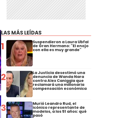
LAS MÁS LEÍDAS
Suspendieron a Laura Ubfal
1
de Gran Hermano: "El enojo
con ella es muy grande"
La Justicia desestimó una
2
denuncia de Wanda Nara
contra Alex Caniggia que
reclamará una millonaria
compensación económica
Murió Leandro Rud, el
3
icónico representante de
modelos, a los 51 años: qué
pasó