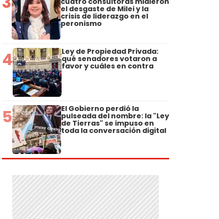
3
cuatro consultoras midieron
el desgaste de Milei y la
crisis de liderazgo en el
peronismo
Ley de Propiedad Privada:
4
qué senadores votaron a
favor y cuáles en contra
El Gobierno perdió la
5
pulseada del nombre: la "Ley
de Tierras" se impuso en
toda la conversación digital