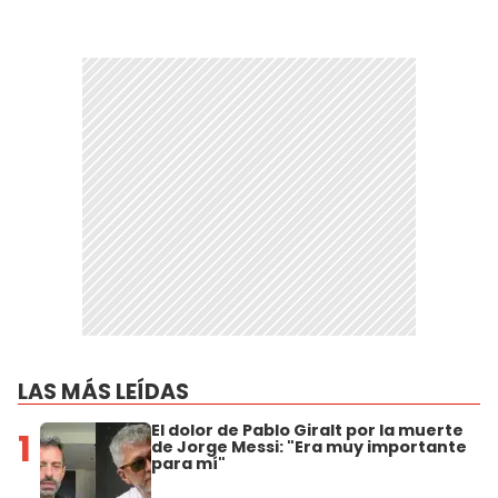
LAS MÁS LEÍDAS
El dolor de Pablo Giralt por la muerte
1
de Jorge Messi: "Era muy importante
para mí"