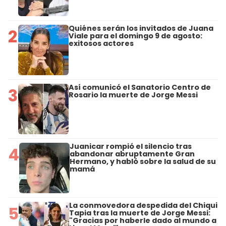
Quiénes serán los invitados de Juana
2
Viale para el domingo 9 de agosto:
exitosos actores
Así comunicó el Sanatorio Centro de
3
Rosario la muerte de Jorge Messi
Juanicar rompió el silencio tras
4
abandonar abruptamente Gran
Hermano, y habló sobre la salud de su
mamá
La conmovedora despedida del Chiqui
5
Tapia tras la muerte de Jorge Messi:
"Gracias por haberle dado al mundo a