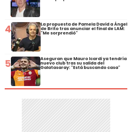
La propuesta de Pamela David a Ángel
4
de Brito tras anunciar el final de LAM:
"Me sorprendió"
Aseguran que Mauro Icardi ya tendría
5
nuevo club tras su salida del
Galatasaray: "Está buscando casa"