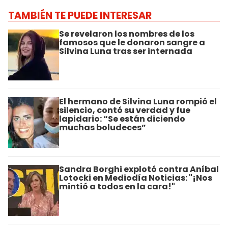
TAMBIÉN TE PUEDE INTERESAR
Se revelaron los nombres de los
famosos que le donaron sangre a
Silvina Luna tras ser internada
El hermano de Silvina Luna rompió el
silencio, contó su verdad y fue
lapidario: “Se están diciendo
muchas boludeces”
Sandra Borghi explotó contra Aníbal
Lotocki en Mediodía Noticias: "¡Nos
mintió a todos en la cara!"