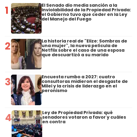
El Senado dio media sanción a la
1
Inviolabilidad de la Propiedad Privada:
el Gobierno tuvo que ceder en la Ley
del Manejo del Fuego
La historia real de "Elize: Sombras de
2
una mujer", la nueva película de
Netflix sobre el caso de una esposa
que descuartizó a su marido
Encuesta rumbo a 2027: cuatro
3
consultoras midieron el desgaste de
Milei y la crisis de liderazgo en el
peronismo
Ley de Propiedad Privada: qué
4
senadores votaron a favor y cuáles
en contra