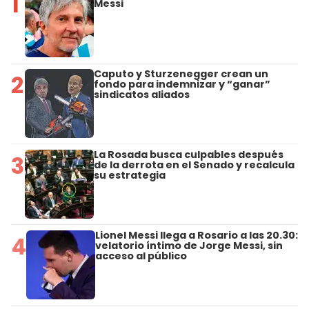
1
Messi
Caputo y Sturzenegger crean un
2
fondo para indemnizar y “ganar”
sindicatos aliados
La Rosada busca culpables después
3
de la derrota en el Senado y recalcula
su estrategia
Lionel Messi llega a Rosario a las 20.30:
4
velatorio íntimo de Jorge Messi, sin
acceso al público