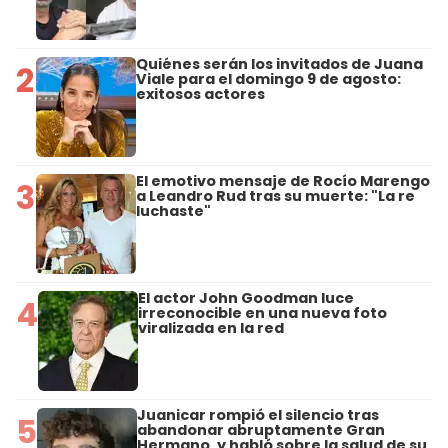
Quiénes serán los invitados de Juana
2
Viale para el domingo 9 de agosto:
exitosos actores
El emotivo mensaje de Rocío Marengo
3
a Leandro Rud tras su muerte: "La re
luchaste"
El actor John Goodman luce
4
irreconocible en una nueva foto
viralizada en la red
Juanicar rompió el silencio tras
5
abandonar abruptamente Gran
Hermano, y habló sobre la salud de su