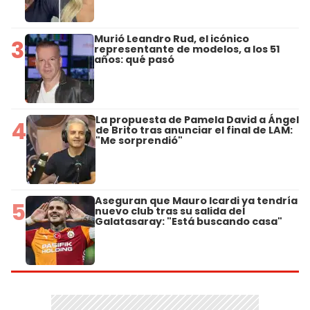
Murió Leandro Rud, el icónico
3
representante de modelos, a los 51
años: qué pasó
La propuesta de Pamela David a Ángel
4
de Brito tras anunciar el final de LAM:
"Me sorprendió"
Aseguran que Mauro Icardi ya tendría
5
nuevo club tras su salida del
Galatasaray: "Está buscando casa"