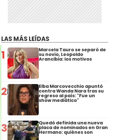
LAS MÁS LEÍDAS
Marcela Tauro se separó de
1
su novio, Leopoldo
Arancibia: los motivos
Elba Marcovecchio apuntó
2
contra Wanda Nara tras su
regreso al país: "Fue un
show mediático"
Quedó definida una nueva
3
placa de nominados en Gran
Hermano: quiénes son