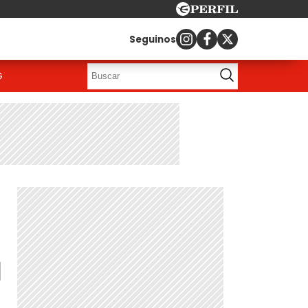
Seguinos
G
á