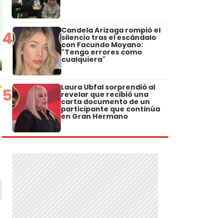
Candela Arizaga rompió el
4
silencio tras el escándalo
con Facundo Moyano:
"Tengo errores como
cualquiera"
Laura Ubfal sorprendió al
5
revelar que recibió una
carta documento de un
participante que continúa
en Gran Hermano