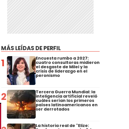
MÁS LEÍDAS DE PERFIL
Encuesta rumbo a 2027:
1
cuatro consultoras midieron
el desgaste de Milei y la
crisis de liderazgo en el
peronismo
Tercera Guerra Mundial: la
2
inteligencia artificial reveló
cuáles serían los primeros
países latinoamericanos en
ser derrotados
La historia real de "Elize: