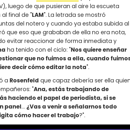
V), luego de que pusieran al aire la escueta
al final de "
LAM
". La letrada se mostró
untas del notero y cuando ya estaba subida al
guró que eso que grababan de ella no era nota,
o evitar reaccionar de forma inmediata y
na
ha tenido con el ciclo: "
Nos quiere enseñar
estionar que no fuimos a ella, cuando fuimo
iere decir cómo editar la nota
".
dó a
Rosenfeld
que capaz debería ser ella quie
ompañeros: "
Ana, estás trabajando de
s haciendo el papel de periodista, si se
un panel
...
¿Vas a venir a señalarnos todo
gita cómo hacer el trabajo
?".