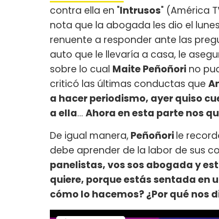
contra ella en "
Intrusos
" (América T
nota que la abogada les dio el lunes 
renuente a responder ante las preg
auto que le llevaría a casa, le ase
sobre lo cual
Maite Peñoñori
no pud
criticó las últimas conductas que
A
a hacer periodismo, ayer quiso cu
a ella
...
Ahora en esta parte nos qu
De igual manera,
Peñoñori
le recor
debe aprender de la labor de sus c
panelistas, vos sos abogada y está
quiere, porque estás sentada en 
cómo lo hacemos? ¿Por qué nos di