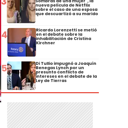
3
Sombras de una mujer", la
nueva película de Netflix
sobre el caso de una esposa
que descuartizó a su marido
Ricardo Lorenzetti se metió
4
en el debate sobre la
inhabilitación de Cristina
Kirchner
Di Tullio impugnó a Joaquín
5
Benegas Lynch por un
presunto conflicto de
intereses en el debate de la
Ley de Tierras