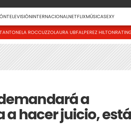
ÓN
TELEVISIÓN
INTERNACIONAL
NETFLIX
MÚSICA
SEXY
T
ANTONELA ROCCUZZO
LAURA UBFAL
PEREZ HILTON
RATIN
 demandará a
a a hacer juicio, est