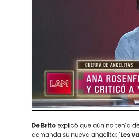
De Brito
explicó que aún no tenía det
demanda su nueva angelita: "
Les v