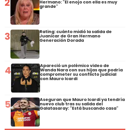
2
Hermano: "El enojo con ella es muy
grande"
Rating: cuánto midió la salida de
3
Juanicar de Gran Hermano
Generación Dorada
Apareció un polémico video de
4
Wanda Nara con sus hijas que podría
comprometer su conflicto judicial
con Mauro Icardi
Aseguran que Mauro Icardi ya tendría
5
nuevo club tras su salida del
Galatasaray: "Está buscando casa"