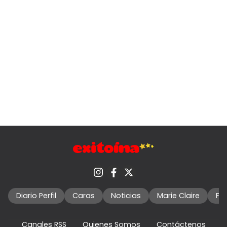
Diario Perfil
Caras
Noticias
Marie Claire
Fo
Canales RSS
Quienes Somos
Contáctenos