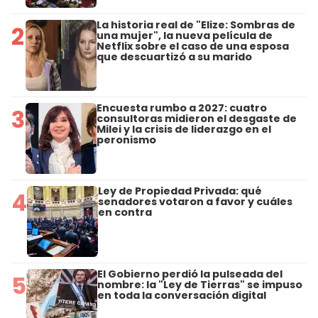
La historia real de "Elize: Sombras de
2
una mujer", la nueva película de
Netflix sobre el caso de una esposa
que descuartizó a su marido
Encuesta rumbo a 2027: cuatro
3
consultoras midieron el desgaste de
Milei y la crisis de liderazgo en el
peronismo
Ley de Propiedad Privada: qué
4
senadores votaron a favor y cuáles
en contra
El Gobierno perdió la pulseada del
5
nombre: la "Ley de Tierras" se impuso
en toda la conversación digital