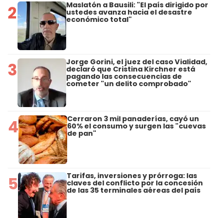
Maslatón a Bausili: "El país dirigido por
2
ustedes avanza hacia el desastre
económico total"
Jorge Gorini, el juez del caso Vialidad,
3
declaró que Cristina Kirchner está
pagando las consecuencias de
cometer "un delito comprobado"
Cerraron 3 mil panaderías, cayó un
4
60% el consumo y surgen las "cuevas
de pan"
Tarifas, inversiones y prórroga: las
5
claves del conflicto por la concesión
de las 35 terminales aéreas del país