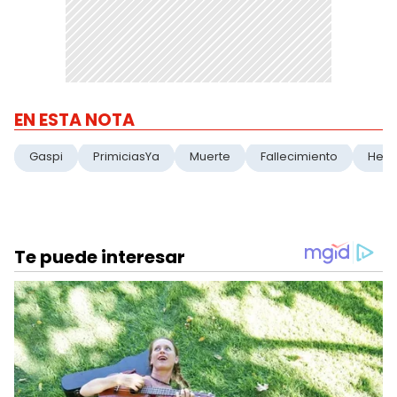
EN ESTA NOTA
Gaspi
PrimiciasYa
Muerte
Fallecimiento
Heli