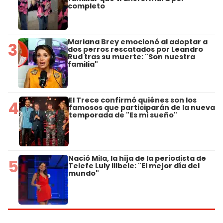
completo
Mariana Brey emocionó al adoptar a
3
dos perros rescatados por Leandro
Rud tras su muerte: "Son nuestra
familia"
El Trece confirmó quiénes son los
4
famosos que participarán de la nueva
temporada de "Es mi sueño"
Nació Mila, la hija de la periodista de
5
Telefe Luly Illbele: "El mejor día del
mundo"