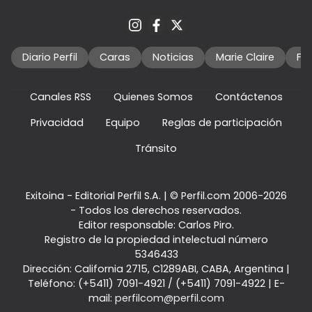
Diario Perfil
Caras
Noticias
Marie Claire
Fo
Canales RSS
Quienes Somos
Contáctenos
Privacidad
Equipo
Reglas de participación
Tránsito
Exitoina - Editorial Perfil S.A.
| © Perfil.com 2006-2026
- Todos los derechos reservados.
Editor responsable: Carlos Piro.
Registro de la propiedad intelectual número
5346433
Dirección:
California 2715
,
C1289ABI
,
CABA, Argentina
|
Teléfono:
(+5411) 7091-4921
/
(+5411) 7091-4922
| E-
mail:
perfilcom@perfil.com