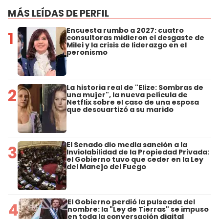
MÁS LEÍDAS DE PERFIL
Encuesta rumbo a 2027: cuatro
1
consultoras midieron el desgaste de
Milei y la crisis de liderazgo en el
peronismo
La historia real de "Elize: Sombras de
2
una mujer", la nueva película de
Netflix sobre el caso de una esposa
que descuartizó a su marido
El Senado dio media sanción a la
3
Inviolabilidad de la Propiedad Privada:
el Gobierno tuvo que ceder en la Ley
del Manejo del Fuego
El Gobierno perdió la pulseada del
4
nombre: la "Ley de Tierras" se impuso
en toda la conversación digital