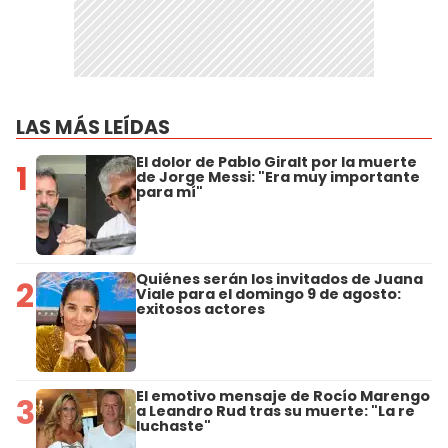
LAS MÁS LEÍDAS
El dolor de Pablo Giralt por la muerte
1
de Jorge Messi: "Era muy importante
para mí"
Quiénes serán los invitados de Juana
2
Viale para el domingo 9 de agosto:
exitosos actores
El emotivo mensaje de Rocío Marengo
3
a Leandro Rud tras su muerte: "La re
luchaste"