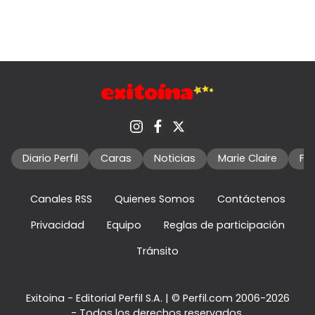
Diario Perfil
Caras
Noticias
Marie Claire
Fo
Canales RSS
Quienes Somos
Contáctenos
Privacidad
Equipo
Reglas de participación
Tránsito
Exitoina - Editorial Perfil S.A.
| © Perfil.com 2006-2026
- Todos los derechos reservados.