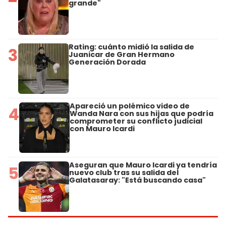
grande"
Rating: cuánto midió la salida de
3
Juanicar de Gran Hermano
Generación Dorada
Apareció un polémico video de
4
Wanda Nara con sus hijas que podría
comprometer su conflicto judicial
con Mauro Icardi
Aseguran que Mauro Icardi ya tendría
5
nuevo club tras su salida del
Galatasaray: "Está buscando casa"