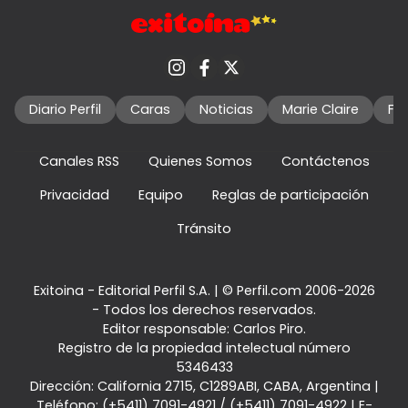
Diario Perfil
Caras
Noticias
Marie Claire
Fo
Canales RSS
Quienes Somos
Contáctenos
Privacidad
Equipo
Reglas de participación
Tránsito
Exitoina - Editorial Perfil S.A.
| © Perfil.com 2006-2026
- Todos los derechos reservados.
Editor responsable: Carlos Piro.
Registro de la propiedad intelectual número
5346433
Dirección:
California 2715
,
C1289ABI
,
CABA, Argentina
|
Teléfono:
(+5411) 7091-4921
/
(+5411) 7091-4922
| E-