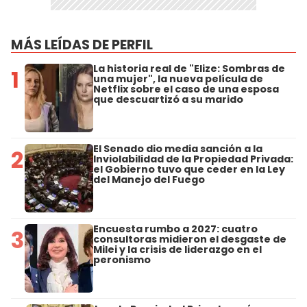
MÁS LEÍDAS DE PERFIL
La historia real de "Elize: Sombras de
1
una mujer", la nueva película de
Netflix sobre el caso de una esposa
que descuartizó a su marido
El Senado dio media sanción a la
2
Inviolabilidad de la Propiedad Privada:
el Gobierno tuvo que ceder en la Ley
del Manejo del Fuego
Encuesta rumbo a 2027: cuatro
3
consultoras midieron el desgaste de
Milei y la crisis de liderazgo en el
peronismo