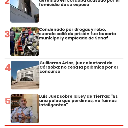
2
detenido en Córdoba acusado por el
femicidio de su esposa
Condenado por drogas y robo,
3
cuando salió de prisión fue becario
municipal y empleado de Senaf
Guillermo Arias, juez electoral de
4
Córdoba: no cesa la polémica por el
concurso
Luis Juez sobre la Ley de Tierras: "Es
5
una pelea que perdimos, no fuimos
inteligentes"