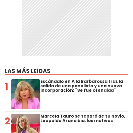
LAS MÁS LEÍDAS
Escándalo en A la Barbarossa tras la
1
salida de una panelista y una nueva
incorporación: "Se fue ofendida"
Marcela Tauro se separó de su novio,
2
Leopoldo Arancibia: los motivos