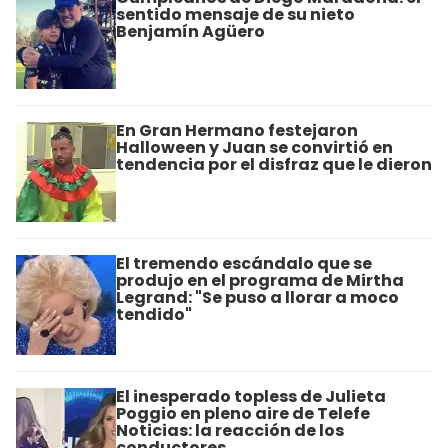
sentido mensaje de su nieto
Benjamín Agüero
En Gran Hermano festejaron
Halloween y Juan se convirtió en
tendencia por el disfraz que le dieron
El tremendo escándalo que se
produjo en el programa de Mirtha
Legrand: "Se puso a llorar a moco
tendido"
El inesperado topless de Julieta
Poggio en pleno aire de Telefe
Noticias: la reacción de los
conductores