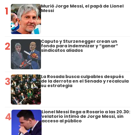
Murió Jorge Messi, el papá de Lionel
1
Messi
Caputo y Sturzenegger crean un
2
fondo para indemnizar y “ganar”
sindicatos aliados
La Rosada busca culpables después
3
de la derrota en el Senado y recalcula
su estrategia
Lionel Messi llega a Rosario a las 20.30:
4
velatorio íntimo de Jorge Messi, sin
acceso al público