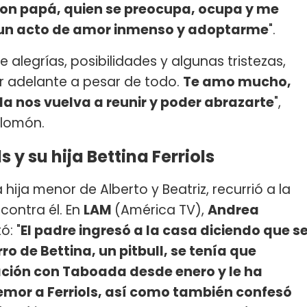
 con papá, quien se preocupa, ocupa y me
ar un acto de amor inmenso y adoptarme
".
e alegrías, posibilidades y algunas tristezas,
r adelante a pesar de todo.
Te amo mucho,
a nos vuelva a reunir y poder abrazarte
",
alomón.
 y su hija Bettina Ferriols
la hija menor de Alberto y Beatriz, recurrió a la
 contra él. En
LAM
(América TV),
Andrea
ó: "
El padre ingresó a la casa diciendo que s
rro de Bettina, un pitbull, se tenía que
ción con Taboada desde enero y le ha
emor a Ferriols, así como también confesó