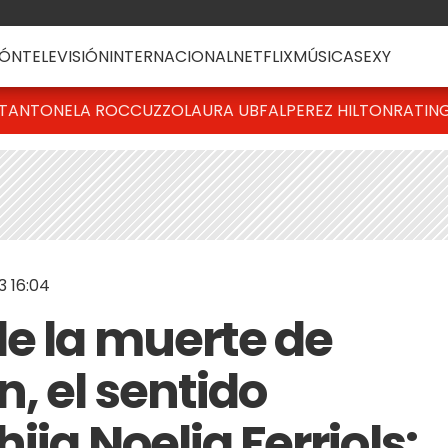
ÓN
TELEVISIÓN
INTERNACIONAL
NETFLIX
MÚSICA
SEXY
T
ANTONELA ROCCUZZO
LAURA UBFAL
PEREZ HILTON
RATIN
3 16:04
de la muerte de
, el sentido
ija Noelia Ferriols: