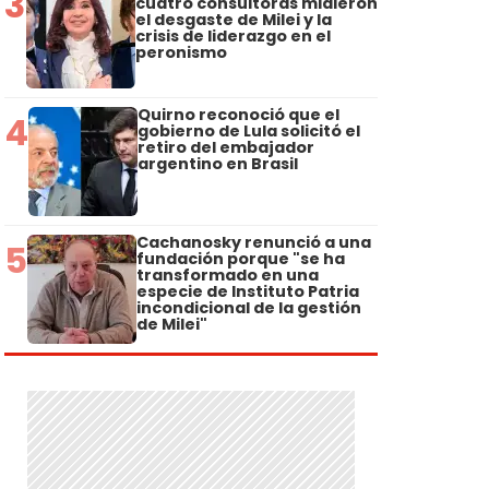
3
cuatro consultoras midieron
el desgaste de Milei y la
crisis de liderazgo en el
peronismo
Quirno reconoció que el
4
gobierno de Lula solicitó el
retiro del embajador
argentino en Brasil
Cachanosky renunció a una
5
fundación porque "se ha
transformado en una
especie de Instituto Patria
incondicional de la gestión
de Milei"