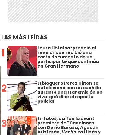
LAS MÁS LEÍDAS
o
Laura Ubfal sorprendió al
1
revelar que recibió una
carta documento de un
participante que continúa
en Gran Hermano
El bloguero Perez Hilton se
2
autolesionó con un cuchillo
durante una transmisión en
vivo: qué dice el reporte
policial
En fotos, así fue la avant
3
premiere de "Canelones"
con Darío Barassi, Agustín
Aristarán, Verónica Llinás y