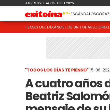
JUEVES 06 DE AGOSTO DEL 2026
ESCÁNDALOS
CORAZ
TEMAS DEL DÍA
ÁNGEL DE BRITO
PABLO GIRAL
"TODOS LOS DÍAS TE PIENSO"
15-06-202
A cuatro años 
Beatriz Salomón
mensaje de su h