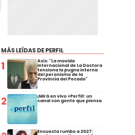
MÁS LEÍDAS DE PERFIL
Asís: "La movida
1
internacional de La Doctora
tensiona la pugna interna
del peronismo de la
Provincia del Pecado"
¡Mirá en vivo +Perfil!: un
2
canal con gente que piensa
Encuesta rumbo a 2027: