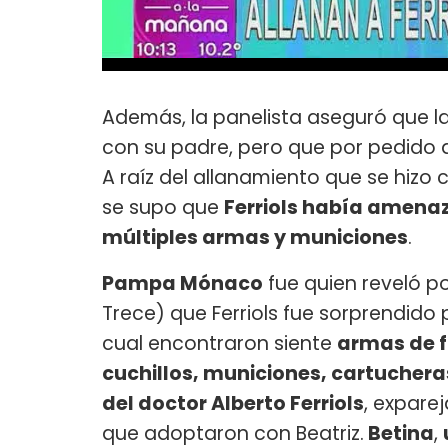
Además, la panelista aseguró que l
con su padre, pero que por pedido d
A raíz del allanamiento que se hizo 
se supo que
Ferriols había amenaz
múltiples armas y municiones
.
Pampa Mónaco
fue quien reveló p
Trece) que Ferriols fue sorprendido p
cual encontraron siente
armas de f
cuchillos, municiones, cartucher
del doctor Alberto Ferriols
, expare
que adoptaron con Beatriz.
Betina
,