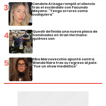
Candela Arizaga rompió el silencio
3
tras el escándalo con Facundo
Moyano: "Tengo errores como
cualquiera"
Quedó definida una nueva placa de
4
nominados en Gran Hermano:
quiénes son
Elba Marcovecchio apuntó contra
5
Wanda Nara tras su regreso al país:
"Fue un show mediático"