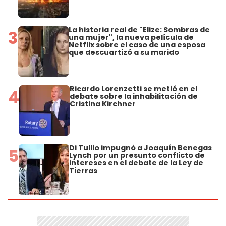
La historia real de "Elize: Sombras de
3
una mujer", la nueva película de
Netflix sobre el caso de una esposa
que descuartizó a su marido
Ricardo Lorenzetti se metió en el
4
debate sobre la inhabilitación de
Cristina Kirchner
Di Tullio impugnó a Joaquín Benegas
5
Lynch por un presunto conflicto de
intereses en el debate de la Ley de
Tierras