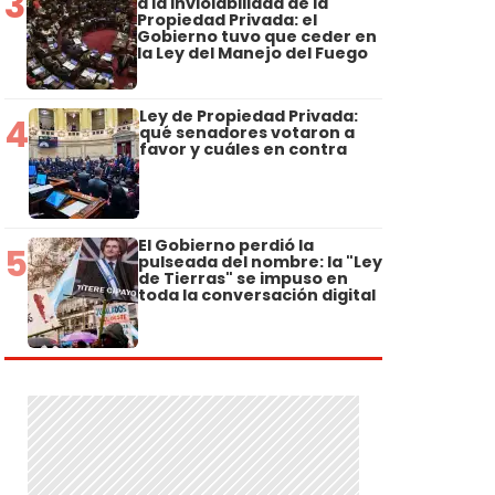
3
a la Inviolabilidad de la
Propiedad Privada: el
Gobierno tuvo que ceder en
la Ley del Manejo del Fuego
Ley de Propiedad Privada:
4
qué senadores votaron a
favor y cuáles en contra
El Gobierno perdió la
5
pulseada del nombre: la "Ley
de Tierras" se impuso en
toda la conversación digital
e