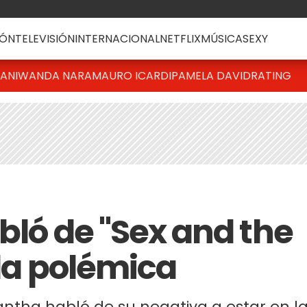
ÓN
TELEVISIÓN
INTERNACIONAL
NETFLIX
MÚSICA
SEXY
IANI
WANDA NARA
MAURO ICARDI
PAMELA DAVID
RATING
bló de "Sex and the
 la polémica
antha habló de su negativa a estar en l