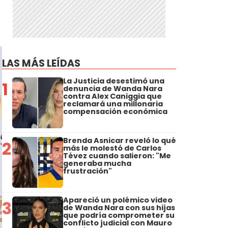
LAS MÁS LEÍDAS
La Justicia desestimó una
1
denuncia de Wanda Nara
contra Alex Caniggia que
reclamará una millonaria
compensación económica
Brenda Asnicar reveló lo qué
2
más le molestó de Carlos
Tévez cuando salieron: "Me
generaba mucha
frustración"
Apareció un polémico video
3
de Wanda Nara con sus hijas
que podría comprometer su
conflicto judicial con Mauro