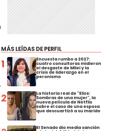
a
MÁS LEÍDAS DE PERFIL
Encuesta rumbo a 2027:
1
cuatro consultoras midieron
el desgaste de Milei y la
crisis de liderazgo en el
peronismo
,
La historia real de "Elize:
2
Sombras de una mujer", la
nueva película de Netflix
sobre el caso de una esposa
que descuartizó a su marido
El Senado dio media sanción