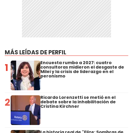
MÁS LEÍDAS DE PERFIL
Encuesta rumbo a 2027: cuatro
1
consultoras midieron el desgaste de
Milei y la crisis de liderazgo en el
peronismo
Ricardo Lorenzetti se metió en el
2
debate sobre la inhabilitación de
Cristina Kirchner
La historia real de "Elize: Sombras de