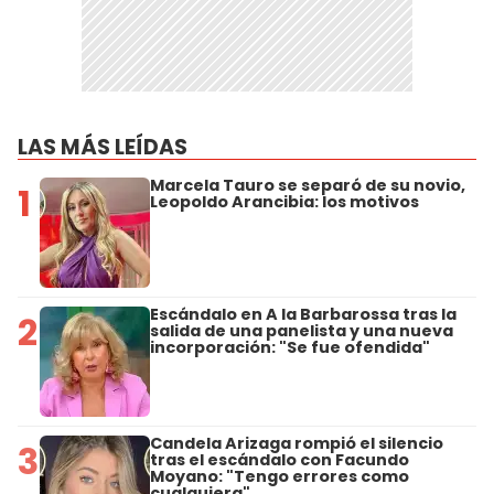
LAS MÁS LEÍDAS
Marcela Tauro se separó de su novio,
1
Leopoldo Arancibia: los motivos
Escándalo en A la Barbarossa tras la
2
salida de una panelista y una nueva
incorporación: "Se fue ofendida"
Candela Arizaga rompió el silencio
3
tras el escándalo con Facundo
Moyano: "Tengo errores como
cualquiera"