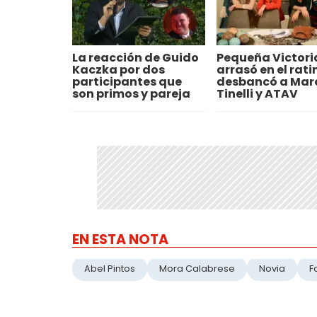
La reacción de Guido
Pequeña Victori
Kaczka por dos
arrasó en el rati
participantes que
desbancó a Mar
son primos y pareja
Tinelli y ATAV
EN ESTA NOTA
Abel Pintos
Mora Calabrese
Novia
F