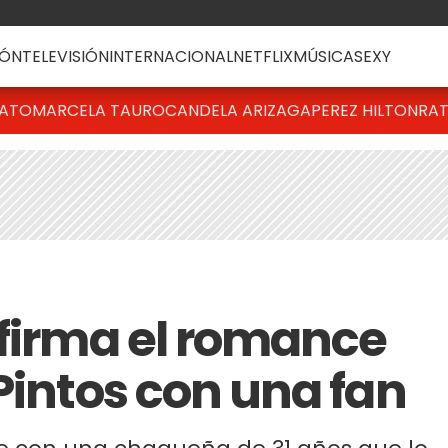
ÓN
TELEVISIÓN
INTERNACIONAL
NETFLIX
MÚSICA
SEXY
BATO
MARCELA TAURO
CANDELA ARIZAGA
PEREZ HILTON
RAT
nfirma el romance
Pintos con una fan