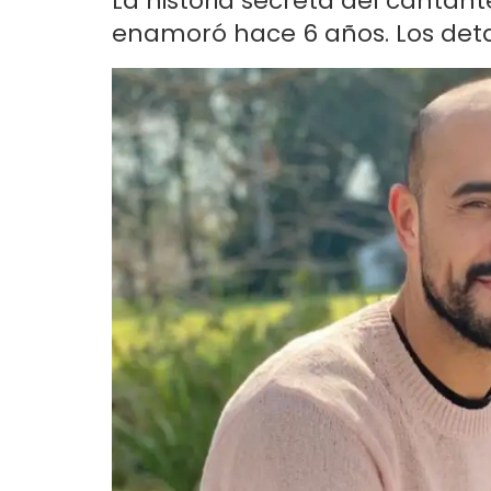
La historia secreta del canta
enamoró hace 6 años. Los detall