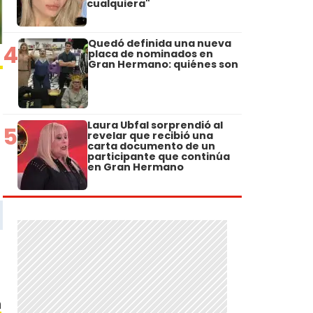
cualquiera"
Quedó definida una nueva
4
placa de nominados en
Gran Hermano: quiénes son
Laura Ubfal sorprendió al
5
revelar que recibió una
carta documento de un
participante que continúa
en Gran Hermano
n