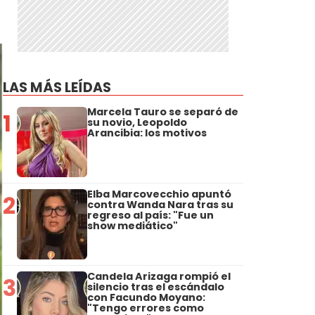
LAS MÁS LEÍDAS
Marcela Tauro se separó de
1
su novio, Leopoldo
Arancibia: los motivos
Elba Marcovecchio apuntó
2
contra Wanda Nara tras su
regreso al país: "Fue un
show mediático"
Candela Arizaga rompió el
3
silencio tras el escándalo
con Facundo Moyano:
"Tengo errores como