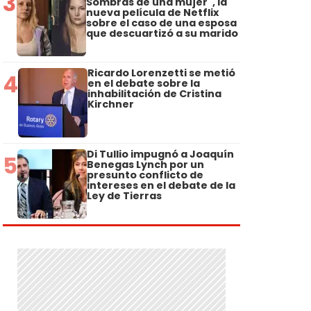
3
Sombras de una mujer", la
nueva película de Netflix
sobre el caso de una esposa
que descuartizó a su marido
Ricardo Lorenzetti se metió
4
en el debate sobre la
inhabilitación de Cristina
Kirchner
Di Tullio impugnó a Joaquín
5
Benegas Lynch por un
presunto conflicto de
intereses en el debate de la
Ley de Tierras
a