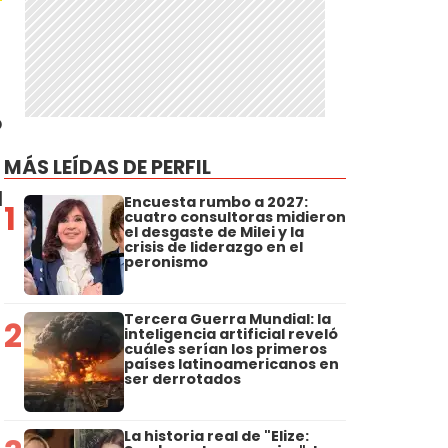
o
MÁS LEÍDAS DE PERFIL
l
Encuesta rumbo a 2027:
1
cuatro consultoras midieron
el desgaste de Milei y la
crisis de liderazgo en el
peronismo
Tercera Guerra Mundial: la
2
inteligencia artificial reveló
cuáles serían los primeros
países latinoamericanos en
ser derrotados
La historia real de "Elize: