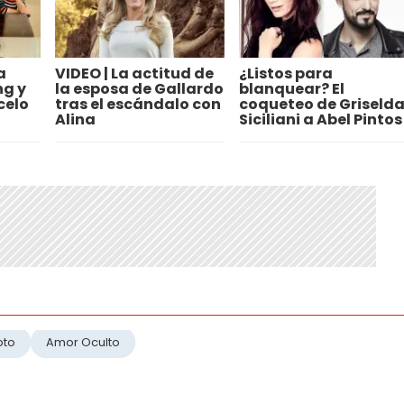
a
VIDEO | La actitud de
¿Listos para
ng y
la esposa de Gallardo
blanquear? El
celo
tras el escándalo con
coqueteo de Griseld
Alina
Siciliani a Abel Pintos
oto
Amor Oculto