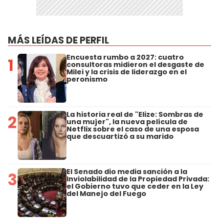
MÁS LEÍDAS DE PERFIL
Encuesta rumbo a 2027: cuatro
1
consultoras midieron el desgaste de
Milei y la crisis de liderazgo en el
peronismo
La historia real de "Elize: Sombras de
2
una mujer", la nueva película de
Netflix sobre el caso de una esposa
que descuartizó a su marido
El Senado dio media sanción a la
3
Inviolabilidad de la Propiedad Privada:
el Gobierno tuvo que ceder en la Ley
del Manejo del Fuego