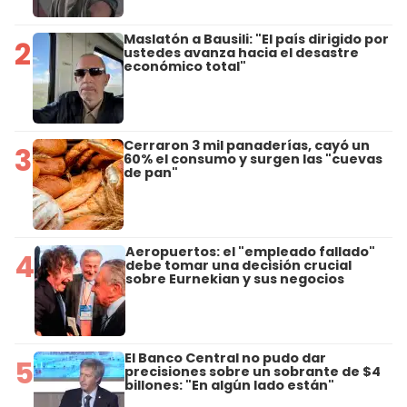
Maslatón a Bausili: "El país dirigido por
2
ustedes avanza hacia el desastre
económico total"
Cerraron 3 mil panaderías, cayó un
3
60% el consumo y surgen las "cuevas
de pan"
Aeropuertos: el "empleado fallado"
4
debe tomar una decisión crucial
sobre Eurnekian y sus negocios
El Banco Central no pudo dar
5
precisiones sobre un sobrante de $4
billones: "En algún lado están"