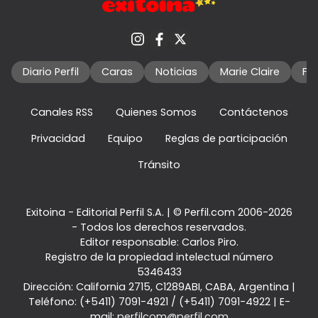
Diario Perfil
Caras
Noticias
Marie Claire
Fo
Canales RSS
Quienes Somos
Contáctenos
Privacidad
Equipo
Reglas de participación
Tránsito
Exitoina - Editorial Perfil S.A.
| © Perfil.com 2006-2026
- Todos los derechos reservados.
Editor responsable: Carlos Piro.
Registro de la propiedad intelectual número
5346433
Dirección:
California 2715
,
C1289ABI
,
CABA, Argentina
|
Teléfono:
(+5411) 7091-4921
/
(+5411) 7091-4922
| E-
mail:
perfilcom@perfil.com