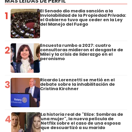
MÁS LEÍDAS DE PERFIL
El Senado dio media sanción a la
1
Inviolabilidad de la Propiedad Privada:
el Gobierno tuvo que ceder en la Ley
del Manejo del Fuego
Encuesta rumbo a 2027: cuatro
2
consultoras midieron el desgaste de
Milei y la crisis de liderazgo en el
peronismo
Ricardo Lorenzetti se metió en el
3
debate sobre la inhabilitación de
Cristina Kirchner
La historia real de "Elize: Sombras de
4
una mujer", la nueva película de
Netflix sobre el caso de una esposa
que descuartizó a su marido