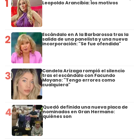
1
Leopoldo Arancibia: los motivos
Escándalo en A la Barbarossa tras la
2
salida de una panelista y una nueva
incorporación: "Se fue ofendida"
Candela Arizaga rompió el silencio
3
tras el escándalo con Facundo
Moyano: "Tengo errores como
cualquiera"
Quedó definida una nueva placa de
4
nominados en Gran Hermano:
quiénes son