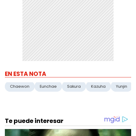
EN ESTA NOTA
Chaewon
Eunchae
Sakura
Kazuha
Yunjin