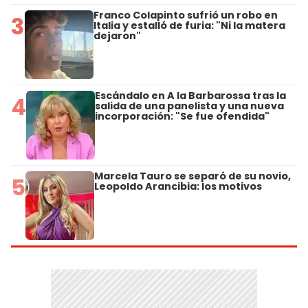
Franco Colapinto sufrió un robo en
3
Italia y estalló de furia: "Ni la matera
dejaron"
Escándalo en A la Barbarossa tras la
4
salida de una panelista y una nueva
incorporación: "Se fue ofendida"
Marcela Tauro se separó de su novio,
5
Leopoldo Arancibia: los motivos