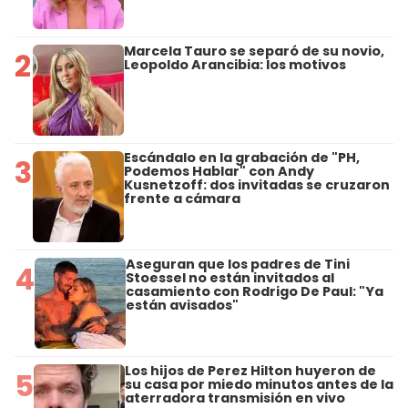
Marcela Tauro se separó de su novio,
2
Leopoldo Arancibia: los motivos
Escándalo en la grabación de "PH,
3
Podemos Hablar" con Andy
Kusnetzoff: dos invitadas se cruzaron
frente a cámara
Aseguran que los padres de Tini
4
Stoessel no están invitados al
casamiento con Rodrigo De Paul: "Ya
están avisados"
Los hijos de Perez Hilton huyeron de
5
su casa por miedo minutos antes de la
aterradora transmisión en vivo