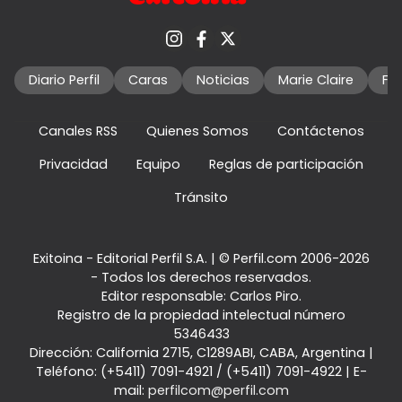
Diario Perfil
Caras
Noticias
Marie Claire
Fo
Canales RSS
Quienes Somos
Contáctenos
Privacidad
Equipo
Reglas de participación
Tránsito
Exitoina - Editorial Perfil S.A.
| © Perfil.com 2006-2026
- Todos los derechos reservados.
Editor responsable: Carlos Piro.
Registro de la propiedad intelectual número
5346433
Dirección:
California 2715
,
C1289ABI
,
CABA, Argentina
|
Teléfono:
(+5411) 7091-4921
/
(+5411) 7091-4922
| E-
mail:
perfilcom@perfil.com