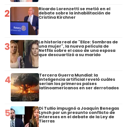
Ricardo Lorenzetti se metió en el
2
debate sobre la inhabilitación de
Cristina Kirchner
La historia real de "Elize: Sombras de
3
una mujer", la nueva película de
Netflix sobre el caso de una esposa
que descuartizó a su marido
Tercera Guerra Mundial: la
4
inteligencia artificial reveló cuáles
serían los primeros países
latinoamericanos en ser derrotados
Di Tullio impugnó a Joaquín Benegas
5
Lynch por un presunto conflicto de
intereses en el debate de la Ley de
Tierras