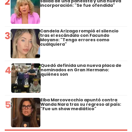
2
salida de una panelista y una nueva
incorporación: "Se fue ofendida"
Candela Arizaga rompió el silencio
3
tras el escándalo con Facundo
Moyano: "Tengo errores como
cualquiera"
Quedó definida una nueva placa de
4
nominados en Gran Hermano:
quiénes son
Elba Marcovecchio apuntó contra
5
Wanda Nara tras su regreso al país:
"Fue un show mediático"