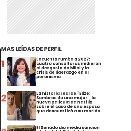
MÁS LEÍDAS DE PERFIL
Encuesta rumbo a 2027:
1
cuatro consultoras midieron
el desgaste de Milei y la
crisis de liderazgo en el
peronismo
La historia real de "Elize:
2
Sombras de una mujer", la
nueva película de Netflix
sobre el caso de una esposa
que descuartizó a su marido
El Senado dio media sanción