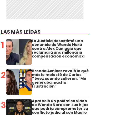
LAS MÁS LEÍDAS
La Justicia desestimó una
1
denuncia de Wanda Nara
contra Alex Caniggia que
reclamará una millonaria
compensación económica
Brenda Asnicar reveló lo qué
2
más le molestó de Carlos
Tévez cuando salieron: "Me
generaba mucha
frustración"
Apareció un polémico video
3
de Wanda Nara con sus hijas
que podría comprometer su
conflicto judicial con Mauro