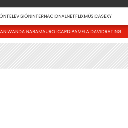
ÓN
TELEVISIÓN
INTERNACIONAL
NETFLIX
MÚSICA
SEXY
IANI
WANDA NARA
MAURO ICARDI
PAMELA DAVID
RATING