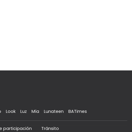
o
Look
Luz
Mía
Lunateen
BATimes
e participación
Tránsito