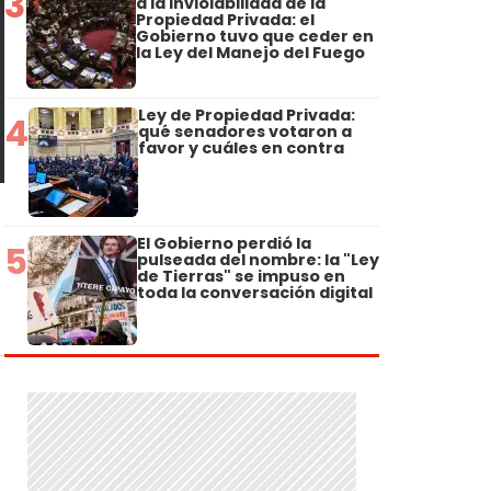
3
a la Inviolabilidad de la
Propiedad Privada: el
Gobierno tuvo que ceder en
la Ley del Manejo del Fuego
Ley de Propiedad Privada:
4
qué senadores votaron a
favor y cuáles en contra
El Gobierno perdió la
5
pulseada del nombre: la "Ley
de Tierras" se impuso en
toda la conversación digital