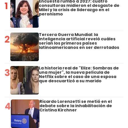
Encuesta rumbo a 2027: cuatro
1
consultoras midieron el desgaste de
Milei y la crisis de liderazgo en el
peronismo
Tercera Guerra Mundial: la
2
inteligencia artificial reveló cuáles
serían los primeros países
latinoamericanos en ser derrotados
La historia real de "Elize: Sombras de
3
una mujer", la nueva película de
Netflix sobre el caso de una esposa
que descuartizó a su marido
Ricardo Lorenzetti se metió en el
4
debate sobre la inhabilitación de
Cristina Kirchner