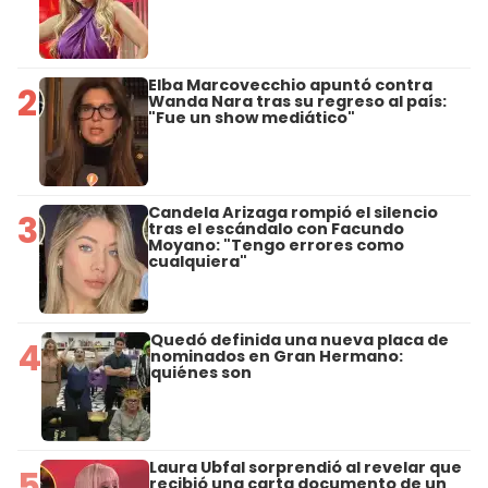
Elba Marcovecchio apuntó contra
2
Wanda Nara tras su regreso al país:
"Fue un show mediático"
Candela Arizaga rompió el silencio
3
tras el escándalo con Facundo
Moyano: "Tengo errores como
cualquiera"
Quedó definida una nueva placa de
4
nominados en Gran Hermano:
quiénes son
Laura Ubfal sorprendió al revelar que
5
recibió una carta documento de un