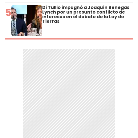
Di Tullio impugnó a Joaquín Benegas
5
Lynch por un presunto conflicto de
intereses en el debate de la Ley de
Tierras