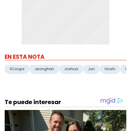
EN ESTA NOTA
SCoups
Jeonghan
Joshua
Jun
Hoshi
Wo