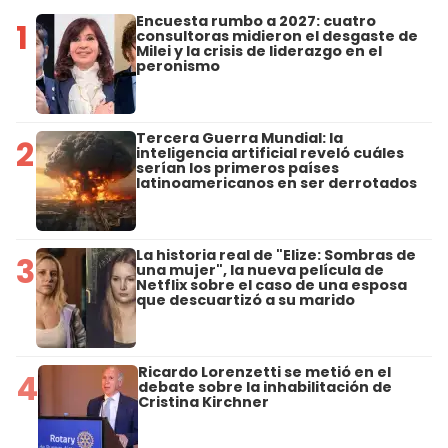
Encuesta rumbo a 2027: cuatro
1
consultoras midieron el desgaste de
Milei y la crisis de liderazgo en el
peronismo
Tercera Guerra Mundial: la
2
inteligencia artificial reveló cuáles
serían los primeros países
latinoamericanos en ser derrotados
La historia real de "Elize: Sombras de
3
una mujer", la nueva película de
Netflix sobre el caso de una esposa
que descuartizó a su marido
Ricardo Lorenzetti se metió en el
4
debate sobre la inhabilitación de
Cristina Kirchner