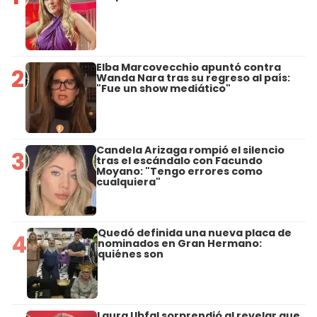
Elba Marcovecchio apuntó contra
2
Wanda Nara tras su regreso al país:
"Fue un show mediático"
Candela Arizaga rompió el silencio
3
tras el escándalo con Facundo
Moyano: "Tengo errores como
cualquiera"
Quedó definida una nueva placa de
4
nominados en Gran Hermano:
quiénes son
Laura Ubfal sorprendió al revelar que