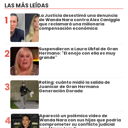
LAS MÁS LEÍDAS
La Justicia desestimó una denuncia
1
de Wanda Nara contra Alex Caniggia
que reclamará una millonaria
compensación económica
Suspendieron a Laura Ubfal de Gran
2
Hermano: "El enojo con ella es muy
grande"
Rating: cuánto midió la salida de
3
Juanicar de Gran Hermano
Generación Dorada
Apareció un polémico video de
4
Wanda Nara con sus hijas que podría
comprometer su conflicto judicial