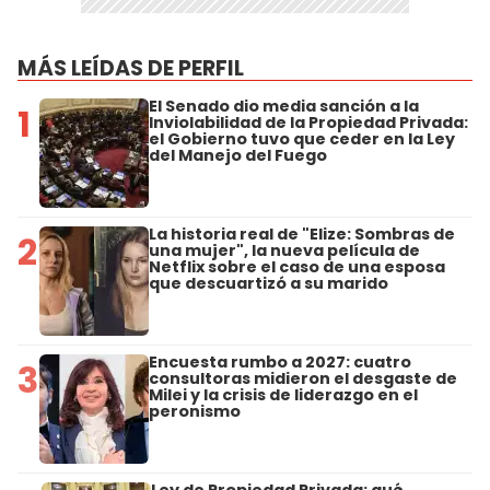
MÁS LEÍDAS DE PERFIL
El Senado dio media sanción a la
1
Inviolabilidad de la Propiedad Privada:
el Gobierno tuvo que ceder en la Ley
del Manejo del Fuego
La historia real de "Elize: Sombras de
2
una mujer", la nueva película de
Netflix sobre el caso de una esposa
que descuartizó a su marido
Encuesta rumbo a 2027: cuatro
3
consultoras midieron el desgaste de
Milei y la crisis de liderazgo en el
peronismo