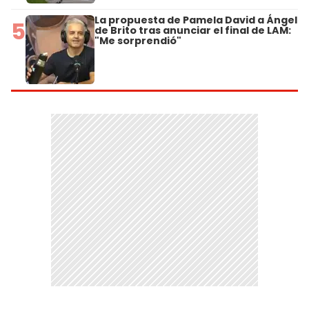
La propuesta de Pamela David a Ángel
5
de Brito tras anunciar el final de LAM:
"Me sorprendió"