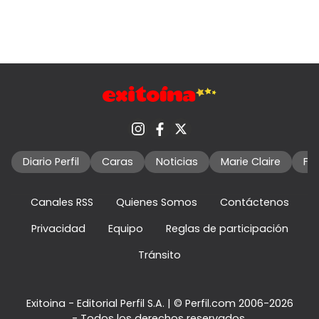
Diario Perfil
Caras
Noticias
Marie Claire
Fo
Canales RSS
Quienes Somos
Contáctenos
Privacidad
Equipo
Reglas de participación
Tránsito
Exitoina - Editorial Perfil S.A.
| © Perfil.com 2006-2026
- Todos los derechos reservados.