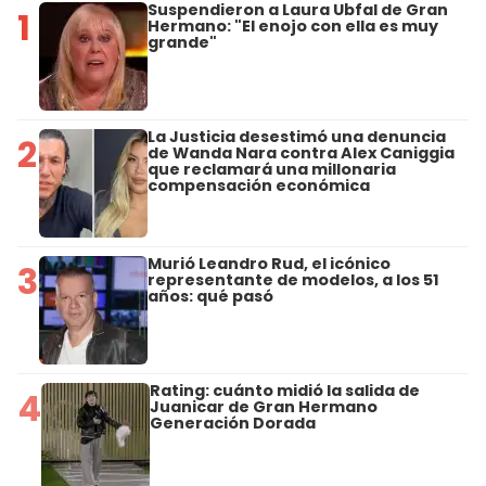
Suspendieron a Laura Ubfal de Gran
1
Hermano: "El enojo con ella es muy
grande"
La Justicia desestimó una denuncia
2
de Wanda Nara contra Alex Caniggia
que reclamará una millonaria
compensación económica
Murió Leandro Rud, el icónico
3
representante de modelos, a los 51
años: qué pasó
Rating: cuánto midió la salida de
4
Juanicar de Gran Hermano
Generación Dorada