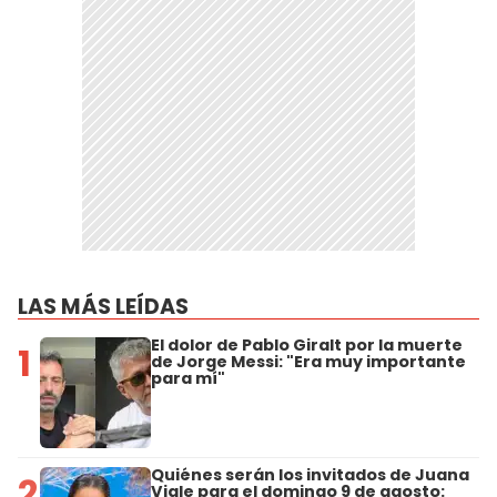
LAS MÁS LEÍDAS
El dolor de Pablo Giralt por la muerte
1
de Jorge Messi: "Era muy importante
para mí"
Quiénes serán los invitados de Juana
2
Viale para el domingo 9 de agosto: