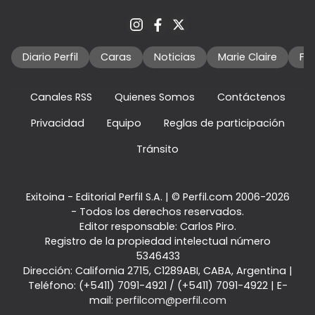
Diario Perfil
Caras
Noticias
Marie Claire
Fo
Canales RSS
Quienes Somos
Contáctenos
Privacidad
Equipo
Reglas de participación
Tránsito
Exitoina - Editorial Perfil S.A.
| © Perfil.com 2006-2026
- Todos los derechos reservados.
Editor responsable: Carlos Piro.
Registro de la propiedad intelectual número
5346433
Dirección:
California 2715
,
C1289ABI
,
CABA, Argentina
|
Teléfono:
(+5411) 7091-4921
/
(+5411) 7091-4922
| E-
mail:
perfilcom@perfil.com