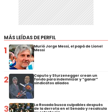
MÁS LEÍDAS DE PERFIL
Murió Jorge Messi, el papá de Lionel
1
Messi
Caputo y Sturzenegger crean un
2
fondo para indemnizar y “ganar”
sindicatos aliados
La Rosada busca culpables después
3
de la derrota en el Senado y recalcula