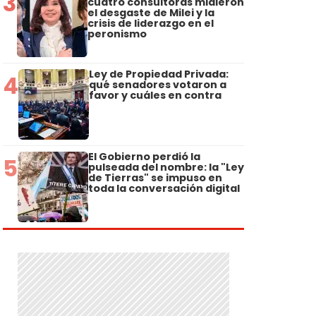
3
cuatro consultoras midieron
el desgaste de Milei y la
crisis de liderazgo en el
peronismo
Ley de Propiedad Privada:
4
qué senadores votaron a
favor y cuáles en contra
El Gobierno perdió la
5
pulseada del nombre: la "Ley
de Tierras" se impuso en
toda la conversación digital