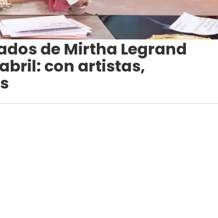
tados de Mirtha Legrand
bril: con artistas,
os