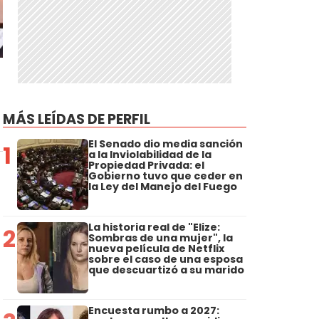
MÁS LEÍDAS DE PERFIL
El Senado dio media sanción
1
a la Inviolabilidad de la
Propiedad Privada: el
Gobierno tuvo que ceder en
la Ley del Manejo del Fuego
La historia real de "Elize:
2
Sombras de una mujer", la
nueva película de Netflix
sobre el caso de una esposa
que descuartizó a su marido
Encuesta rumbo a 2027: