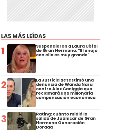
LAS MÁS LEÍDAS
Suspendieron a Laura Ubfal
1
de Gran Hermano: "El enojo
con ella es muy grande"
La Justicia desestimó una
2
denuncia de Wanda Nara
contra Alex Caniggia que
reclamará una millonaria
compensación económica
Rating: cuánto midió la
3
salida de Juanicar de Gran
Hermano Generación
Dorada