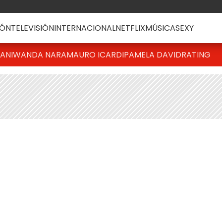
ÓN
TELEVISIÓN
INTERNACIONAL
NETFLIX
MÚSICA
SEXY
IANI
WANDA NARA
MAURO ICARDI
PAMELA DAVID
RATING