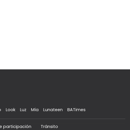
o
Look
Luz
Mía
Lunateen
BATimes
e participación
Tránsito