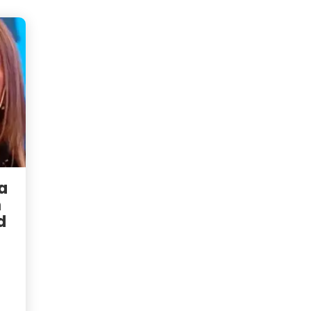
a
n
d