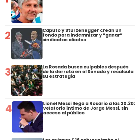
Caputo y Sturzenegger crean un
2
fondo para indemnizar y “ganar”
sindicatos aliados
La Rosada busca culpables después
3
de la derrota en el Senado y recalcula
su estrategia
Lionel Messi llega a Rosario a las 20.30:
4
velatorio íntimo de Jorge Messi, sin
acceso al público
Los aviones F 16 sobrevolarán el