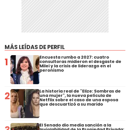
MÁS LEÍDAS DE PERFIL
Encuesta rumbo a 2027: cuatro
1
consultoras midieron el desgaste de
Milei y la crisis de liderazgo en el
peronismo
La historia real de "Elize: Sombras de
2
una mujer", la nueva película de
Netflix sobre el caso de una esposa
que descuartizó a su marido
El Senado dio media sanción a la
3
Inviolabilidad de la Propiedad Privada: