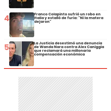
Franco Colapinto sufrió un robo en
4
Italia y estalló de furia: "Ni la matera
dejaron"
La Justicia desestimó una denuncia
5
de Wanda Nara contra Alex Caniggia
que reclamará una millonaria
compensación económica