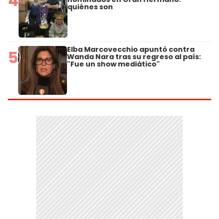
4
quiénes son
Elba Marcovecchio apuntó contra
5
Wanda Nara tras su regreso al país:
"Fue un show mediático"