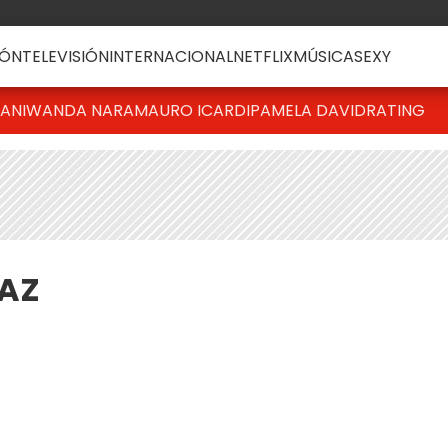
ÓN
TELEVISIÓN
INTERNACIONAL
NETFLIX
MÚSICA
SEXY
IANI
WANDA NARA
MAURO ICARDI
PAMELA DAVID
RATING
IAZ