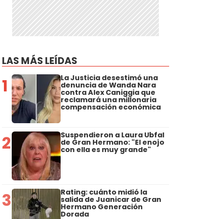
LAS MÁS LEÍDAS
La Justicia desestimó una
1
denuncia de Wanda Nara
contra Alex Caniggia que
reclamará una millonaria
compensación económica
Suspendieron a Laura Ubfal
2
de Gran Hermano: "El enojo
con ella es muy grande"
Rating: cuánto midió la
3
salida de Juanicar de Gran
Hermano Generación
Dorada