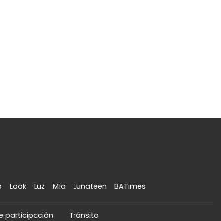
o
Look
Luz
Mía
Lunateen
BATimes
e participación
Tránsito