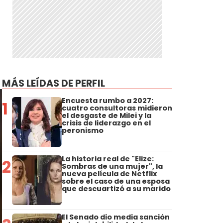
MÁS LEÍDAS DE PERFIL
Encuesta rumbo a 2027:
1
cuatro consultoras midieron
el desgaste de Milei y la
crisis de liderazgo en el
peronismo
La historia real de "Elize:
2
Sombras de una mujer", la
nueva película de Netflix
sobre el caso de una esposa
que descuartizó a su marido
El Senado dio media sanción