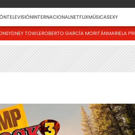
ÓN
TELEVISIÓN
INTERNACIONAL
NETFLIX
MÚSICA
SEXY
TON
SYDNEY TOWLE
ROBERTO GARCÍA MORITÁN
MARIELA PR