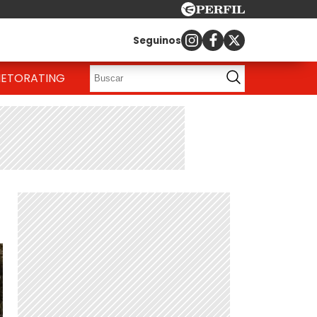
Seguinos
IETO
RATING