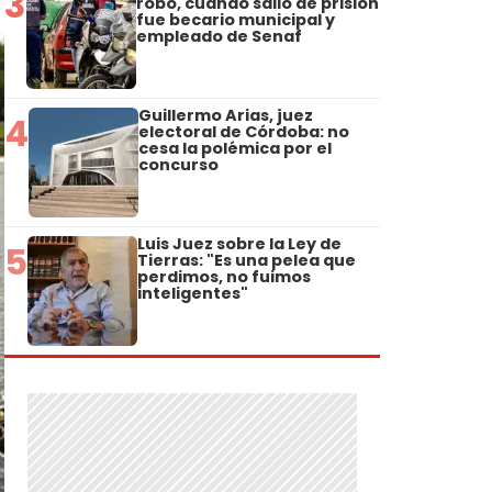
3
robo, cuando salió de prisión
fue becario municipal y
empleado de Senaf
Guillermo Arias, juez
4
electoral de Córdoba: no
cesa la polémica por el
concurso
Luis Juez sobre la Ley de
5
Tierras: "Es una pelea que
perdimos, no fuimos
inteligentes"