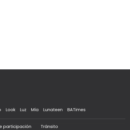
o
Look
Luz
Mía
Lunateen
BATimes
e participación
Tránsito