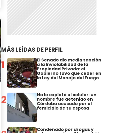
MÁS LEÍDAS DE PERFIL
El Senado dio media sanción
1
a la Inviolabilidad de la
Propiedad Privada: el
Gobierno tuvo que ceder en
la Ley del Manejo del Fuego
No le explotó el celular: un
2
hombre fue detenido en
Córdoba acusado por el
femicidio de su esposa
Condenado por drogas y