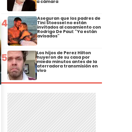
a cámara
Aseguran que los padres de
4
Tini Stoessel no están
invitados al casamiento con
Rodrigo De Paul: "Ya están
avisados"
Los hijos de Perez Hilton
5
huyeron de su casa por
miedo minutos antes de la
aterradora transmisión en
vivo