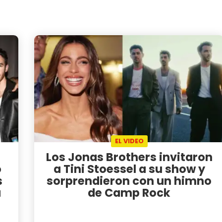
EL VIDEO
Los Jonas Brothers invitaron
ó
a Tini Stoessel a su show y
s
sorprendieron con un himno
a
de Camp Rock