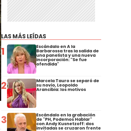
LAS MÁS LEÍDAS
Escándalo en A la
1
Barbarossa tras la salida de
una panelista y una nueva
incorporación: "Se fue
ofendida"
Marcela Tauro se separó de
2
su novio, Leopoldo
Arancibia: los motivos
Escándalo en la grabación
3
de "PH, Podemos Hablar"
con Andy Kusnetzoff: dos
invitadas se cruzaron frente