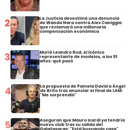
La Justicia desestimó una denuncia
2
de Wanda Nara contra Alex Caniggia
que reclamará una millonaria
compensación económica
Murió Leandro Rud, el icónico
3
representante de modelos, a los 51
años: qué pasó
La propuesta de Pamela David a Ángel
4
de Brito tras anunciar el final de LAM:
"Me sorprendió"
Aseguran que Mauro Icardi ya tendría
5
nuevo club tras su salida del
Galatasaray: "Está buscando casa"