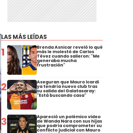
LAS MÁS LEÍDAS
Brenda Asnicar reveló lo qué
1
más le molestó de Carlos
Tévez cuando salieron: "Me
generaba mucha
frustración"
Aseguran que Mauro Icardi
2
ya tendría nuevo club tras
su salida del Galatasaray:
"Está buscando casa"
Apareció un polémico video
3
de Wanda Nara con sus hijas
que podría comprometer su
conflicto judicial con Mauro