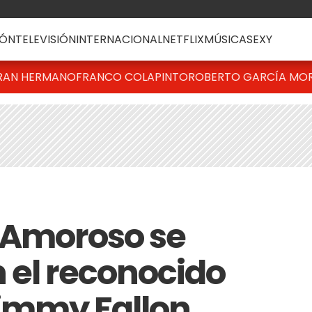
ÓN
TELEVISIÓN
INTERNACIONAL
NETFLIX
MÚSICA
SEXY
RAN HERMANO
FRANCO COLAPINTO
ROBERTO GARCÍA MO
 Amoroso se
 el reconocido
immy Fallon