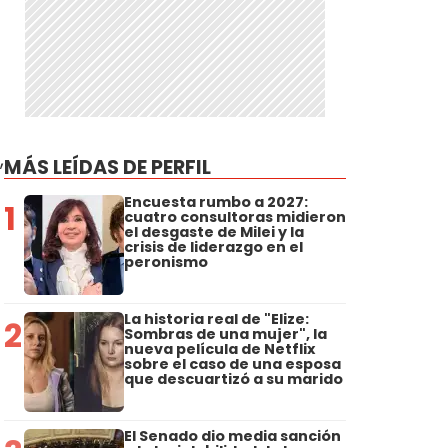
,
MÁS LEÍDAS DE PERFIL
Encuesta rumbo a 2027:
1
cuatro consultoras midieron
el desgaste de Milei y la
crisis de liderazgo en el
peronismo
La historia real de "Elize:
2
Sombras de una mujer", la
nueva película de Netflix
sobre el caso de una esposa
que descuartizó a su marido
El Senado dio media sanción