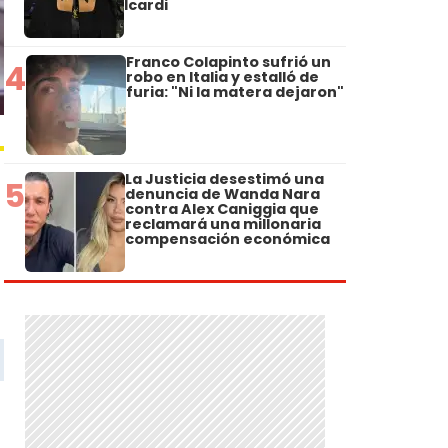
Icardi
Franco Colapinto sufrió un
4
robo en Italia y estalló de
furia: "Ni la matera dejaron"
La Justicia desestimó una
5
denuncia de Wanda Nara
contra Alex Caniggia que
reclamará una millonaria
compensación económica