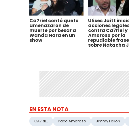
Ca7riel contó que lo
Ulises Jaitt inici
amenazaron de
acciones legale
muerte por besar a
contra Ca7riel y
Wanda Nara en un
Amoroso por la
show
repudiable frase
sobre Natacha J
EN ESTA NOTA
CA7RIEL
Paco Amoroso
Jimmy Fallon