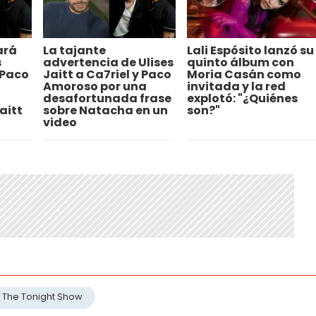
ará
La tajante
Lali Espósito lanzó su
s
advertencia de Ulises
quinto álbum con
 Paco
Jaitt a Ca7riel y Paco
Moria Casán como
Amoroso por una
invitada y la red
desafortunada frase
explotó: "¿Quiénes
aitt
sobre Natacha en un
son?"
video
The Tonight Show