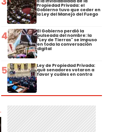
3
a la Inviolabilidad de la
Propiedad Privada: el
Gobierno tuvo que ceder en
la Ley del Manejo del Fuego
El Gobierno perdió la
4
pulseada del nombre: la
"Ley de Tierras" se impuso
en toda la conversación
digital
Ley de Propiedad Privada:
5
qué senadores votaron a
favor y cuáles en contra