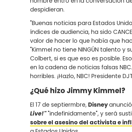
nombre entró en la conversación de
despidieran.
"Buenas noticias para Estados Unid
índices de audiencia, ha sido CANCE
valor de hacer lo que había que hace
"Kimmel no tiene NINGÚN talento y s
Colbert, si es que eso es posible. E
en la cadena de noticias falsas NBC
horribles. ¡Hazlo, NBC! Presidente DJT
¿Qué hizo Jimmy Kimmel?
El 17 de septiermbre,
Disney
anunció 
Live!"
"indefinidamente", y será susti
sobre el asesino del activista e inf
a Estados Unidos.