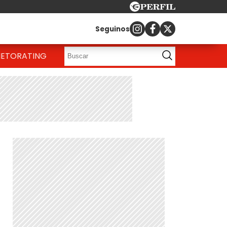
Seguinos
IETO
RATING