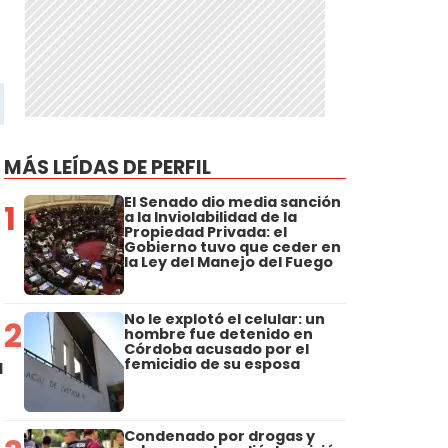
MÁS LEÍDAS DE PERFIL
El Senado dio media sanción
1
a la Inviolabilidad de la
Propiedad Privada: el
Gobierno tuvo que ceder en
la Ley del Manejo del Fuego
No le explotó el celular: un
2
hombre fue detenido en
Córdoba acusado por el
a
femicidio de su esposa
Condenado por drogas y