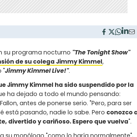
 en su programa nocturno
"The Tonight Show"
sión de su colega Jimmy Kimmel
,
 "
Jimmy Kimmel Live!"
.
que Jimmy Kimmel ha sido suspendido por la
 que ha dejado a todo el mundo pensando:
allon, antes de ponerse serio. "Pero, para ser
ué está pasando, nadie lo sabe. Pero
conozco 
e, divertido y cariñoso. Espero que vuelva
".
aría su monólogo "como lo haría normalmente",