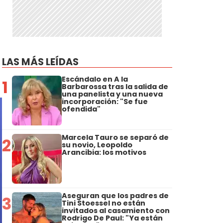
LAS MÁS LEÍDAS
Escándalo en A la
1
Barbarossa tras la salida de
una panelista y una nueva
incorporación: "Se fue
ofendida"
Marcela Tauro se separó de
2
su novio, Leopoldo
Arancibia: los motivos
Aseguran que los padres de
3
Tini Stoessel no están
invitados al casamiento con
Rodrigo De Paul: "Ya están