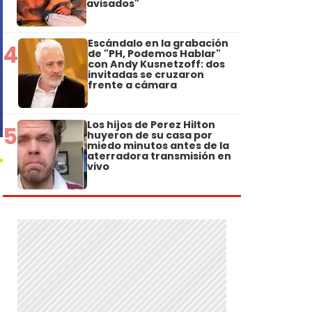
avisados"
Escándalo en la grabación
4
de "PH, Podemos Hablar"
con Andy Kusnetzoff: dos
invitadas se cruzaron
frente a cámara
Los hijos de Perez Hilton
5
huyeron de su casa por
miedo minutos antes de la
aterradora transmisión en
vivo