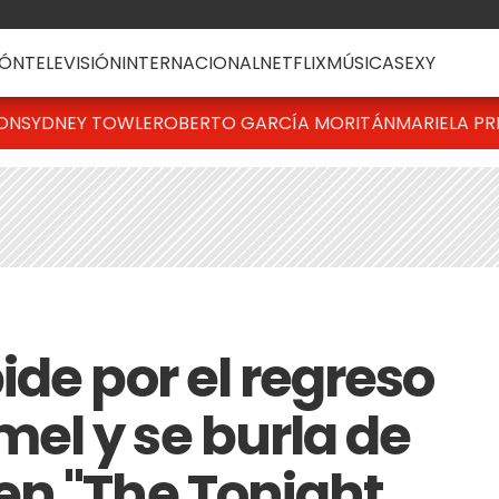
ÓN
TELEVISIÓN
INTERNACIONAL
NETFLIX
MÚSICA
SEXY
TON
SYDNEY TOWLE
ROBERTO GARCÍA MORITÁN
MARIELA PR
de por el regreso
l y se burla de
n "The Tonight