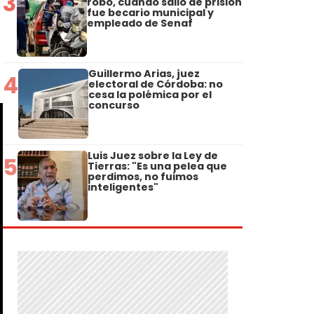
3
robo, cuando salió de prisión
fue becario municipal y
empleado de Senaf
Guillermo Arias, juez
4
electoral de Córdoba: no
cesa la polémica por el
concurso
Luis Juez sobre la Ley de
5
Tierras: "Es una pelea que
perdimos, no fuimos
inteligentes"