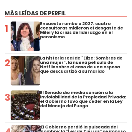
MÁS LEÍDAS DE PERFIL
Encuesta rumbo a 2027: cuatro
1
consultoras midieron el desgaste de
Milei y la crisis de liderazgo en el
peronismo
La historia real de "Elize: Sombras de
2
una mujer", la nueva película de
Netflix sobre el caso de una esposa
que descuartizó a su marido
El Senado dio media sanción a la
3
Inviolabilidad de la Propiedad Privada:
el Gobierno tuvo que ceder en la Ley
del Manejo del Fuego
El Gobierno perdió la pulseada del
4
nombre: la "Ley de Tierras" se impuso