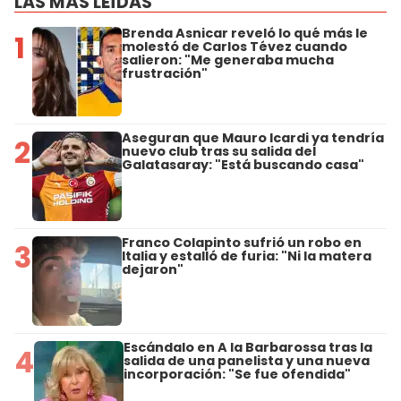
LAS MÁS LEÍDAS
Brenda Asnicar reveló lo qué más le
1
molestó de Carlos Tévez cuando
salieron: "Me generaba mucha
frustración"
Aseguran que Mauro Icardi ya tendría
2
nuevo club tras su salida del
Galatasaray: "Está buscando casa"
Franco Colapinto sufrió un robo en
3
Italia y estalló de furia: "Ni la matera
dejaron"
Escándalo en A la Barbarossa tras la
4
salida de una panelista y una nueva
incorporación: "Se fue ofendida"