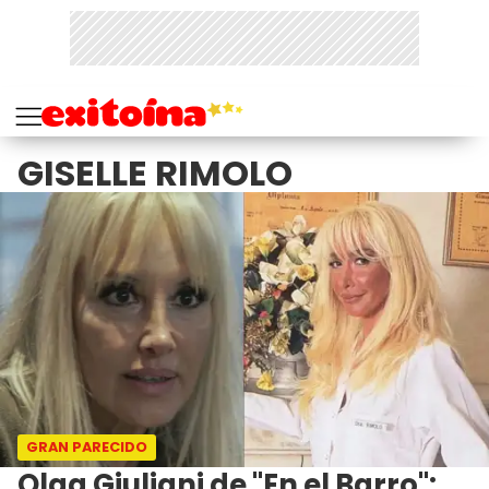
GISELLE RIMOLO
GRAN PARECIDO
Olga Giuliani de "En el Barro":