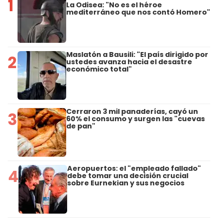
1
La Odisea: "No es el héroe
mediterráneo que nos contó Homero"
Maslatón a Bausili: "El país dirigido por
2
ustedes avanza hacia el desastre
económico total"
Cerraron 3 mil panaderías, cayó un
3
60% el consumo y surgen las "cuevas
de pan"
Aeropuertos: el "empleado fallado"
4
debe tomar una decisión crucial
sobre Eurnekian y sus negocios